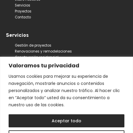
Servicios
Proyectos
Contacto
Servicios
Gestión de proyectos
Renovaciones y remodelaciones
Construcción residencial
Construcción comercial
Valoramos tu privacidad
Usamos cookies para mejorar su experiencia de
+ Información
navegación, mostrarle anuncios o contenidos
personalizados y analizar nuestro tráfico. Al hacer clic
Mapa web
en “Aceptar todo” usted da su consentimiento a
Política de privacidad
Política de cookies
nuestro uso de las cookies.
Accesibilidad
Aceptar todo