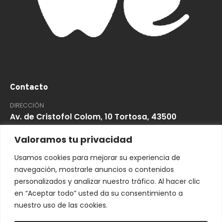
Contacto
DIRECCIÓN
Av. de Cristofol Colom, 10 Tortosa, 43500
Tarragona
Valoramos tu privacidad
TELÉFONO
Usamos cookies para mejorar su experiencia de
877 07 29 72
navegación, mostrarle anuncios o contenidos
personalizados y analizar nuestro tráfico. Al hacer clic
We Obres
en “Aceptar todo” usted da su consentimiento a
nuestro uso de las cookies.
Sobre nosotros
Servicios