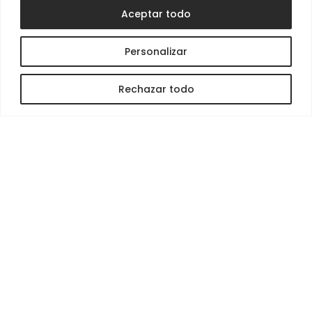
Aceptar todo
Proyectos
Contacto
Personalizar
Servicios
Rechazar todo
Gestión de proyectos
Renovaciones y remodelaciones
Construcción residencial
Construcción comercial
+ Información
Mapa web
Política de privacidad
Política de cookies
Accesibilidad